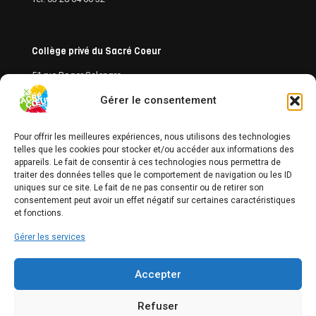
Collège privé du Sacré Coeur
51 rue Roger Salengro
59430 Saint-Pol-sur-Mer
Gérer le consentement
Tél: 03 28 60 56 06
Pour offrir les meilleures expériences, nous utilisons des technologies
telles que les cookies pour stocker et/ou accéder aux informations des
appareils. Le fait de consentir à ces technologies nous permettra de
traiter des données telles que le comportement de navigation ou les ID
uniques sur ce site. Le fait de ne pas consentir ou de retirer son
Cliquez sur « J’accepte » pour activer Google
consentement peut avoir un effet négatif sur certaines caractéristiques
et fonctions.
maps
Politique de cookies
Gérer les services
J’accepte
Accepter
Refuser